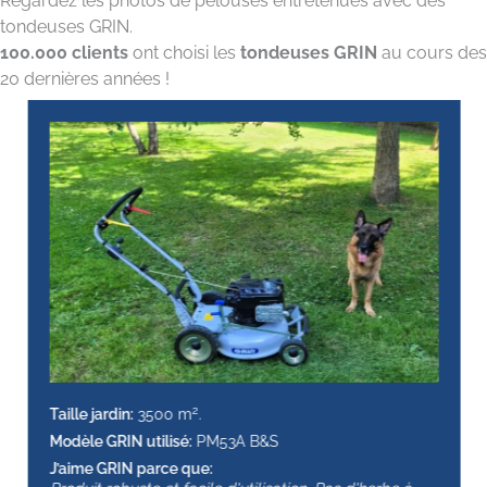
Regardez les photos de pelouses entretenues avec des
tondeuses GRIN.
100.000 clients
ont choisi les
tondeuses GRIN
au cours des
20 dernières années !
2
Taille jardin:
3500 m
.
Modèle GRIN utilisé:
PM53A B&S
J’aime GRIN parce que: