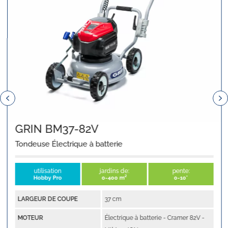
Previous
N
GRIN BM37-82V
Tondeuse Électrique à batterie
utilisation
jardins de:
pente:
Hobby Pro
0-400 m²
0-10°
LARGEUR DE COUPE
37 cm
MOTEUR
Électrique à batterie - Cramer 82V -