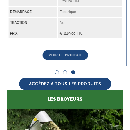
Lithium ION
DÉMARRAGE
Électrique
TRACTION
No
PRIX
€ 1149,00 TTC
VOIR LE PRODUIT
Slide group 1
Slide group 2
Slide group 3
ACCÉDEZ À TOUS LES PRODUITS
LES BROYEURS