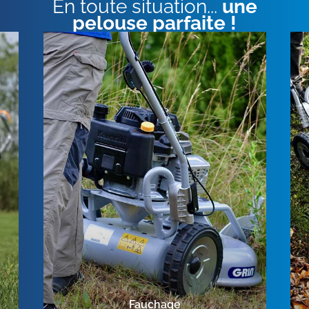
En toute situation...
une
pelouse parfaite !
Fauchage