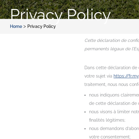
Privacy Policy
>
Home
Privacy Policy
Cette déclaration de confide
permanents légaux de l’Es
Dans cette déclaration de 
votre sujet via
https://fr.my
traitement, nous nous confo
nous indiquons clairemen
de cette déclaration de c
nous visons à limiter n
finalités légitimes;
nous demandons d’abord 
votre consentement;