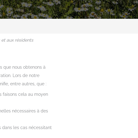
s et aux résidents
ées que nous obtenons à
ation. Lors de notre
fie, entre autres, que :
us faisons cela au moyen
nelles nécessaires à des
 dans les cas nécessitant