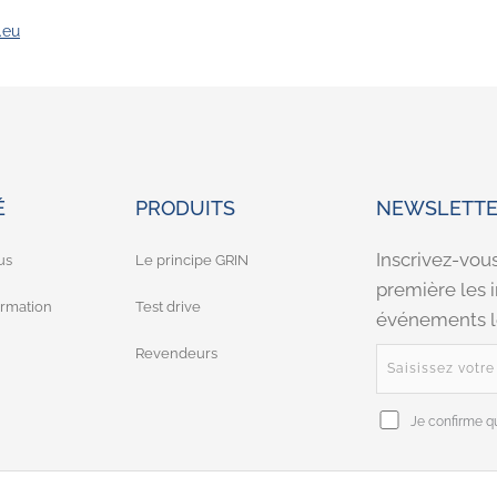
.eu
É
PRODUITS
NEWSLETTE
Inscrivez-vou
us
Le principe GRIN
première les 
rmation
Test drive
événements le
Revendeurs
Je confirme qu