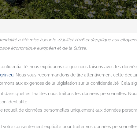
ntialité a été mise à jour le 27 juillet 2026 et s’applique aux citoyen
pace économique européen et de la Suisse.
confidentialité, nous expliquons ce que nous faisons avec les donn
grin.eu
. Nous vous recommandons de lire attentivement cette déclar
rmons aux exigences de la législation sur la confidentialité. Cela signi
t dans quelles finalités nous traitons les données personnelles. No
onfidentialité ;
otre recueil de données personnelles uniquement aux données person
votre consentement explicite pour traiter vos données personnelles