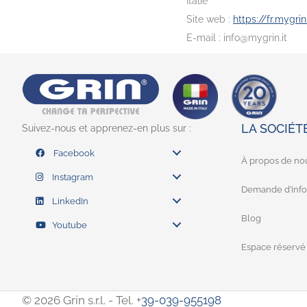
Italie
Site web :
https://fr.mygrin
E-mail :
info@
mygrin.it
LA SOCIÉT
Suivez-nous et apprenez-en plus sur :
Facebook
À propos de no
Instagram
Demande d’info
LinkedIn
Blog
Youtube
Espace réservé
© 2026 Grin s.r.l. - Tel. +
39-039-955198