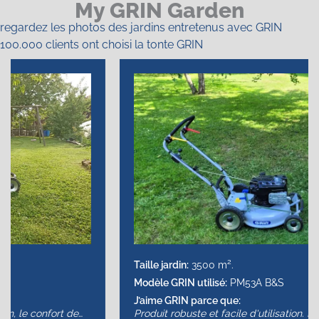
My GRIN Garden
regardez les photos des jardins entretenus avec GRIN
100.000 clients ont choisi la tonte GRIN
2
Taille jardin:
3500 m
.
Modèle GRIN utilisé:
PM53A B&S
J’aime GRIN parce que:
Produit robuste et facile d'utilisation. Pas d'herbe à