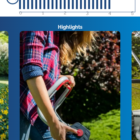
40
sur 5
0
1
2
3
4
5
Highlights