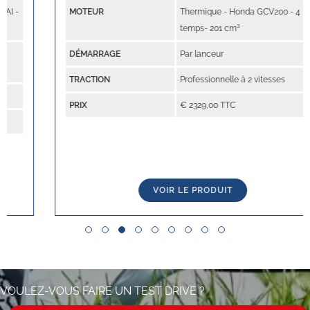
MOTEUR
Thermique - Honda GCV200 - 4
temps- 201 cm³
DÉMARRAGE
Par lanceur
TRACTION
Professionnelle à 2 vitesses
PRIX
€ 2329,00 TTC
VOIR LE PRODUIT
Slide group 1
Slide group 2
Slide group 3
Slide group 4
Slide group 5
Slide group 6
Slide group 7
Slide group 8
Slide group 9
VOULEZ-VOUS FAIRE UN TEST DRIVE ?