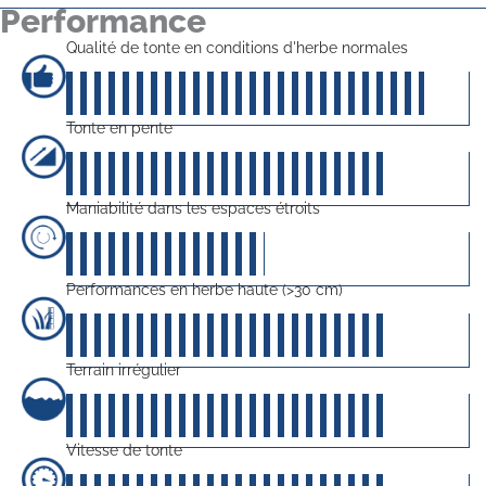
Performance
Qualité de tonte en conditions d'herbe normales
45
sur 5
Tonte en pente
40
sur 5
Maniabilité dans les espaces étroits
25
sur 5
Performances en herbe haute (>30 cm)
40
sur 5
Terrain irrégulier
40
sur 5
Vitesse de tonte