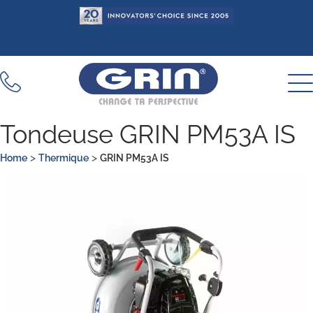
Aller
au
Trouvez un revendeur
contenu
Tondeuse GRIN PM53A IS
>
>
Home
Thermique
GRIN PM53A IS