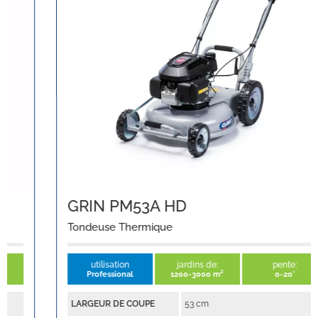
GRIN PM53A HD
Tondeuse Thermique
utilisation
jardins de:
pente:
Professional
1200-3000 m²
0-20°
LARGEUR DE COUPE
53 cm