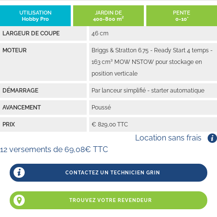
UTILISATION
JARDIN DE
PENTE
Hobby Pro
400-800 m²
0-10°
LARGEUR DE COUPE
46 cm
MOTEUR
Briggs & Stratton 6.75 - Ready Start 4 temps -
163 cm³ MOW N’STOW pour stockage en
position verticale
DÉMARRAGE
Par lanceur simplifié - starter automatique
AVANCEMENT
Poussé
PRIX
€ 829,00 TTC
Location sans frais
12 versements de 69,08€ TTC
CONTACTEZ UN TECHNICIEN GRIN
TROUVEZ VOTRE REVENDEUR