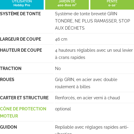
UTILISATION
JARDIN DE
PENTE
Hobby Pro
400-800 m²
0-10°
SYSTÈME DE TONTE
Système de tonte breveté GRIN
TONDRE, NE PLUS RAMASSER, STOP
AUX DÉCHETS
LARGEUR DE COUPE
46 cm
HAUTEUR DE COUPE
4 hauteurs réglables avec un seul levier
à crans rapides
TRACTION
No
ROUES
Grip GRIN, en acier avec double
roulement à billes
CARTER ET STRUCTURE
Renforcés, en acier verni à chaud
CÔNE DE PROTECTION
optional
MOTEUR
GUIDON
Repliable avec réglages rapides anti-