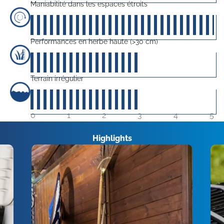
Maniabilité dans les espaces étroits
50
sur 5
Performances en herbe haute (>30 cm)
30
sur 5
Terrain irrégulier
30
sur 5
0
1
2
3
4
5
Highlights