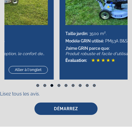
2
Taille jardin:
3500 m
.
Modèle GRIN utilisé:
PM53A B&S
J’aime GRIN parce que:
Produit robuste et facile d'utilisation. Pas d'herbe à
ramasser
★
★
★
★
★
Évaluation:
Aller à l'onglet
Slide group 1
Slide group 2
Slide group 3
Slide group 4
Slide group 5
Slide group 6
Slide group 7
Slide group 8
Slide group 9
Lisez tous les avis.
DÉMARREZ