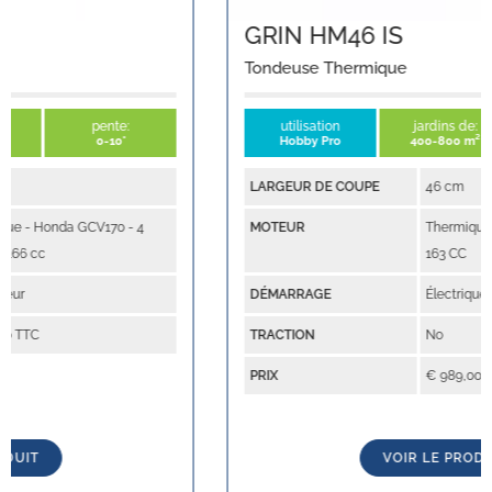
GRIN HM46 IS
Tondeuse Thermique
utilisation
jardins de:
pente:
Hobby Pro
400-800 m²
0-10°
LARGEUR DE COUPE
46 cm
MOTEUR
Thermique - Briggs & Stratton 6.75
163 CC
DÉMARRAGE
Électrique
TRACTION
No
PRIX
€ 989,00 TTC
VOIR LE PRODUIT