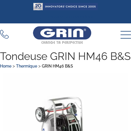
Aller
au
Trouvez un revendeur
contenu
Tondeuse GRIN HM46 B&S
>
>
Home
Thermique
GRIN HM46 B&S